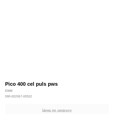
Pico 400 cel puls pws
EWM
090-002067-00502
Цена по запросу