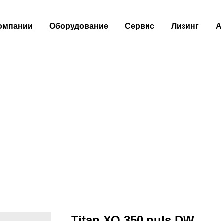
омпании
Оборудование
Сервис
Лизинг
А
Titan XQ 350 puls DW