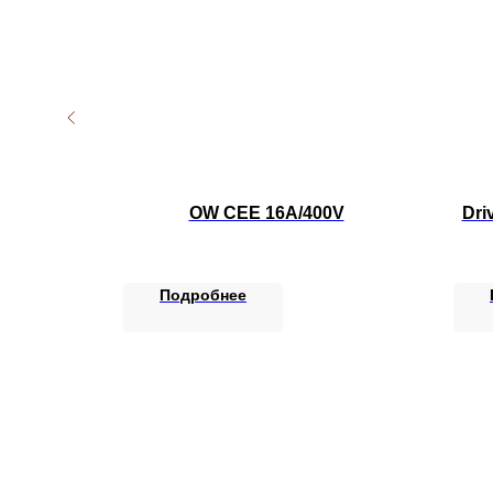
0.04 INCH
OW CEE 16A/400V
Dri
ики
Подробнее