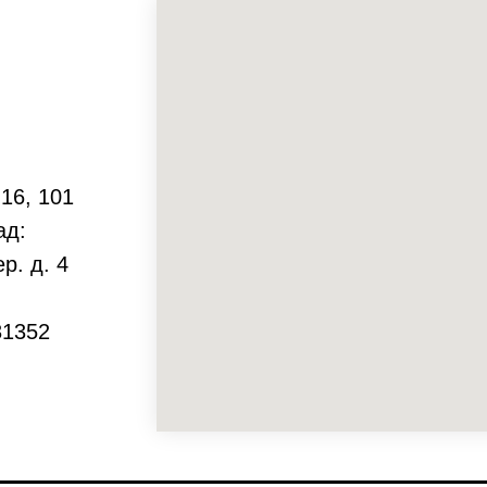
 16, 101
ад:
р. д. 4
31352