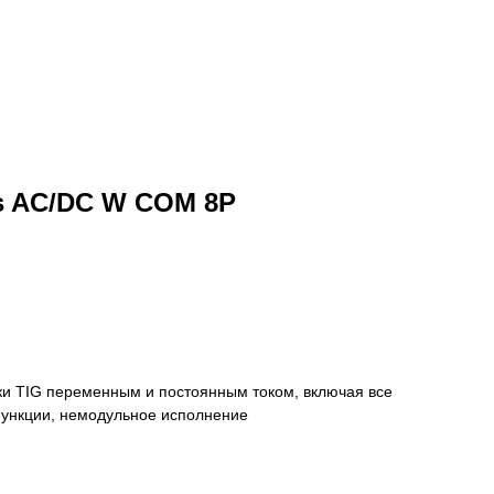
ls AC/DC W COM 8P
ки TIG переменным и постоянным током, включая все
функции, немодульное исполнение