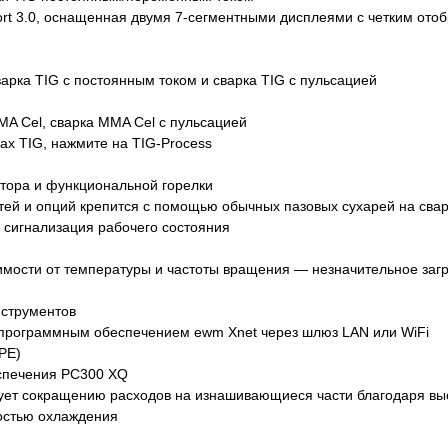
rt 3.0, оснащенная двумя 7-сегментными дисплеями с четким от
арка TIG с постоянным током и сварка TIG с пульсацией
A Cel, сварка MMA Cel с пульсацией
ах TIG, нажмите на TIG-Process
тора и функциональной горелки
стей и опций крепится с помощью обычных пазовых сухарей на сва
сигнализация рабочего состояния
мости от температуры и частоты вращения — незначительное загр
нструментов
с программным обеспечением ewm Xnet через шлюз LAN или WiFi
PE)
спечения PC300 XQ
вует сокращению расходов на изнашивающиеся части благодаря вы
костью охлаждения