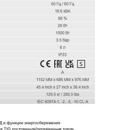
Д и функции энергосбережения
рки ТIG постоянным/переменным током