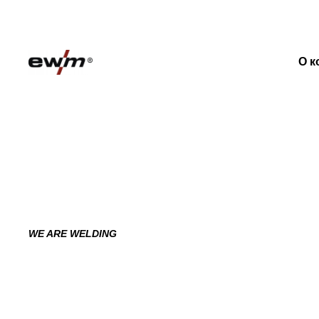
О к
WE ARE WELDING