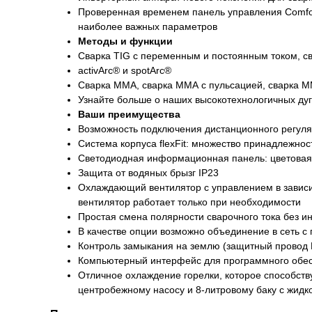
Проверенная временем панель управления Comfo
наиболее важных параметров
Методы и функции
Сварка TIG с переменным и постоянным током, св
activArc® и spotArc®
Сварка MMA, сварка ММА с пульсацией, сварка MM
Узнайте больше о наших высокотехнологичных дуг
Ваши преимущества
Возможность подключения дистанционного регуля
Система корпуса flexFit: множество принадлежно
Светодиодная информационная панель: цветовая 
Защита от водяных брызг IP23
Охлаждающий вентилятор с управлением в зависи
вентилятор работает только при необходимости
Простая смена полярности сварочного тока без и
В качестве опции возможно объединение в сеть 
Контроль замыкания на землю (защитный провод 
Компьютерный интерфейс для программного обе
Отличное охлаждение горелки, которое способст
центробежному насосу и 8-литровому баку с жид