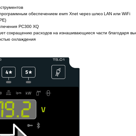
нструментов
с программным обеспечением ewm Xnet через шлюз LAN или WiFi
PE)
спечения PC300 XQ
вует сокращению расходов на изнашивающиеся части благодаря вы
костью охлаждения