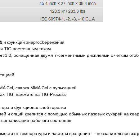
Д и функции энергосбережения
ки ТIG постоянным током
rt 3.0, оснащенная двумя 7-сегментными дисплеями с четким от
ьсацией
A Cel, сварка MMA Cel с пульсацией
ах TIG, нажмите на TIG-Process
тора и функциональной горелки
стей и опций крепится с помощью обычных пазовых сухарей на сва
сигнализация рабочего состояния
мости от температуры и частоты вращения — незначительное загр