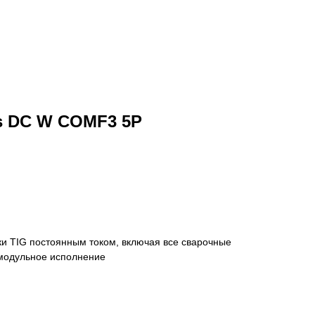
ls DC W COMF3 5P
ки TIG постоянным током, включая все сварочные
емодульное исполнение