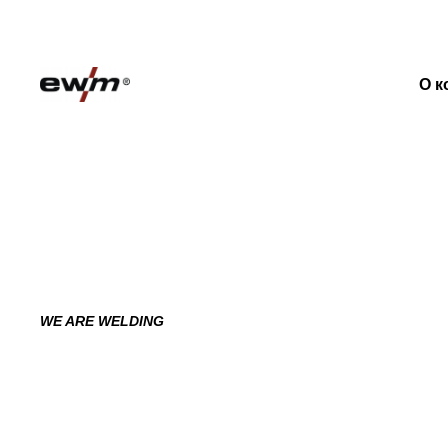
О к
WE ARE WELDING