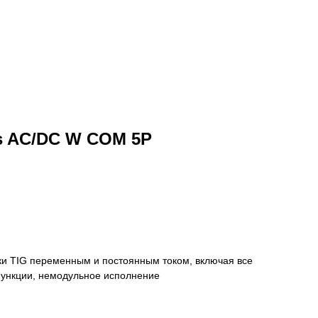
ls AC/DC W COM 5P
ки TIG переменным и постоянным током, включая все
функции, немодульное исполнение