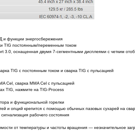
Д и функции энергосбережения
рки ТIG постоянным/переменным током
rt 3.0, оснащенная двумя 7-сегментными дисплеями с четким от
арка TIG с постоянным током и сварка TIG с пульсацией
A Cel, сварка MMA Cel с пульсацией
ах TIG, нажмите на TIG-Process
тора и функциональной горелки
стей и опций крепится с помощью обычных пазовых сухарей на сва
сигнализация рабочего состояния
мости от температуры и частоты вращения — незначительное загр