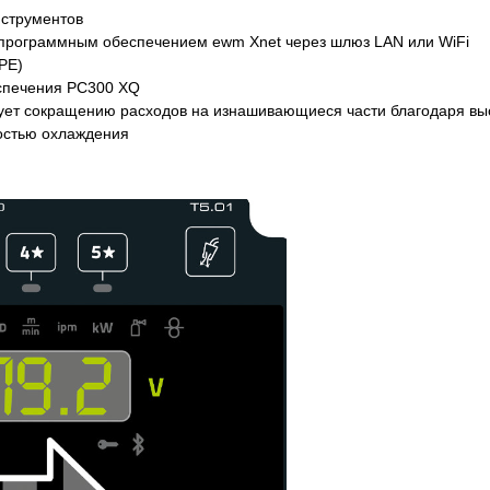
нструментов
с программным обеспечением ewm Xnet через шлюз LAN или WiFi
PE)
спечения PC300 XQ
вует сокращению расходов на изнашивающиеся части благодаря вы
костью охлаждения